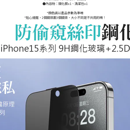
●內容物：鋼化膜x1、清潔包x1
*顏色請以產品參數為準唷
*貼心提醒，2個鏡頭跟3個鏡頭，大小不同是不共用的唷！