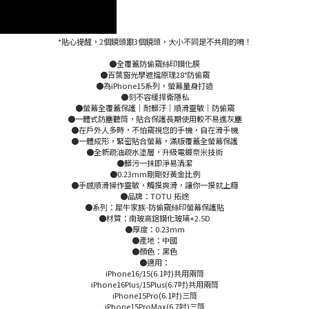
*貼心提醒，2個鏡頭跟3個鏡頭，大小不同是不共用的唷！
●全覆蓋防偷窺絲印鋼化膜
●百葉窗光學遮擋原理28°防偷窺
●為iPhone15系列，螢幕量身打造
●刻不容緩捍衛隱私
●螢幕全覆蓋保護｜耐髒汙｜順滑靈敏｜防偷窺
●一體式防塵聽筒，貼合保護長期使用較不易進灰塵
●在戶外人多時，不怕窺視您的手機，自在滑手機
●一體成形，緊密貼合螢幕，滿版覆蓋全螢幕保護
●全新疏油疏水塗層，升級電鍍奈米技術
●髒污一抹即淨易清潔
●0.23mm剛剛好黃金比例
●手感順滑操作靈敏，觸摸爽滑，讓你一摸就上癮
●品牌：TOTU 拓途
●系列：犀牛家族-防偷窺絲印螢幕保護貼
●材質：南玻高鋁鋼化玻璃+2.5D
●厚度：0.23mm
●產地：中國
●顏色：黑色
●適用：
iPhone16/15(6.1吋)共用兩筒
iPhone16Plus/15Plus(6.7吋)共用兩筒
iPhone15Pro(6.1吋)三筒
iPhone15ProMax(6.7吋)三筒