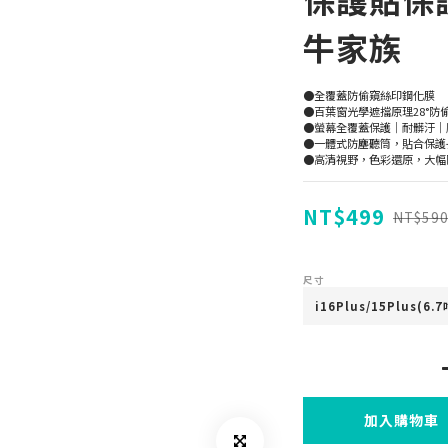
牛家族
●全覆蓋防偷窺絲印鋼化膜
●百葉窗光學遮擋原理28°防
●螢幕全覆蓋保護｜耐髒汙｜
●一體式防塵聽筒，貼合保護
●高清視野，色彩還原，大幅降
NT$499
NT$59
尺寸
加入購物車