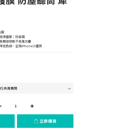
偷窺
順滑靈敏｜防偷窺
長期使用較不易進灰塵
低色損，呈現iPhone15畫質
0
立即購買