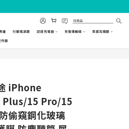
h周邊
行動電源類
認證充電器
充電傳輸線
質感耳機類
配件類
立即購買
 iPhone
 Plus/15 Pro/15
ax 防偷窺鋼化玻璃
護膜 防塵聽筒 犀