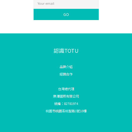
GO
認識TOTU
品牌介紹
經銷合作
台灣總代理
樂澤國際有限公司
統編：82781974
桃園市桃園區桃智路1號10樓