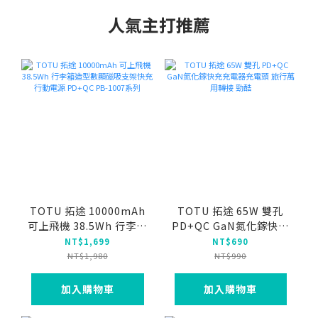
人氣主打推薦
TOTU 拓途 10000mAh
TOTU 拓途 65W 雙孔
可上飛機 38.5Wh 行李箱
PD+QC GaN氮化鎵快充
造型數顯磁吸支架快充行
充電器充電頭 旅行萬用轉
NT$1,699
NT$690
動電源 PD+QC PB-
接 勁酷
NT$1,980
NT$990
1007系列
加入購物車
加入購物車