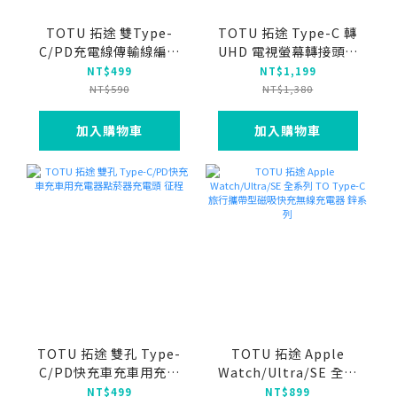
TOTU 拓途 雙Type-
TOTU 拓途 Type-C 轉
C/PD充電線傳輸線編織
UHD 電視螢幕轉接頭快
快充線閃充線 QC4.0 金
充充電轉接線轉接器 4K
NT$499
NT$1,199
彩系列 1M
高清 CB-11 1.5M 兼容
NT$590
NT$1,380
HDMI
加入購物車
加入購物車
TOTU 拓途 雙孔 Type-
TOTU 拓途 Apple
C/PD快充車充車用充電
Watch/Ultra/SE 全系
器點菸器充電頭 征程
列 TO Type-C 旅行攜帶
NT$499
NT$899