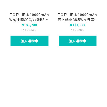
TOTU 拓途 10000mAh
TOTU 拓途 10000mAh
Wh/中國CCC/台灣BSMI
可上飛機 38.5Wh 行李箱
超薄磁吸無線充電快充行
造型數顯磁吸支架快充行
NT$1,280
NT$1,699
動電源 MagSafe 可上飛
動電源 PD+QC PB-
NT$1,580
NT$1,980
機
1007系列
加入購物車
加入購物車