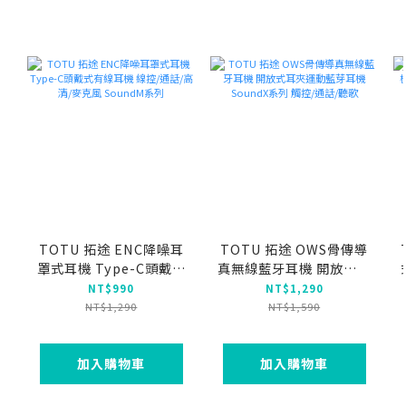
TOTU 拓途 ENC降噪耳
TOTU 拓途 OWS骨傳導
罩式耳機 Type-C頭戴式
真無線藍牙耳機 開放式耳
有線耳機 線控/通話/高
夾運動藍芽耳機 SoundX
NT$990
NT$1,290
清/麥克風 SoundM系列
系列 觸控/通話/聽歌
NT$1,290
NT$1,590
加入購物車
加入購物車