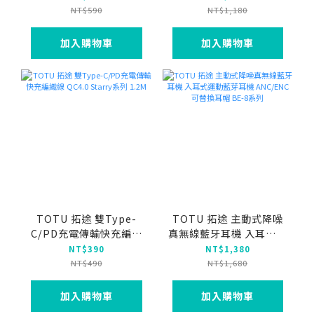
型磁吸快充無線充電器 鋅
NT$590
NT$1,180
系列
加入購物車
加入購物車
TOTU 拓途 雙Type-
TOTU 拓途 主動式降噪
C/PD充電傳輸快充編織
真無線藍牙耳機 入耳式運
線 QC4.0 Starry系列
動藍芽耳機 ANC/ENC 可
NT$390
NT$1,380
1.2M
替換耳帽 BE-8系列
NT$490
NT$1,680
加入購物車
加入購物車