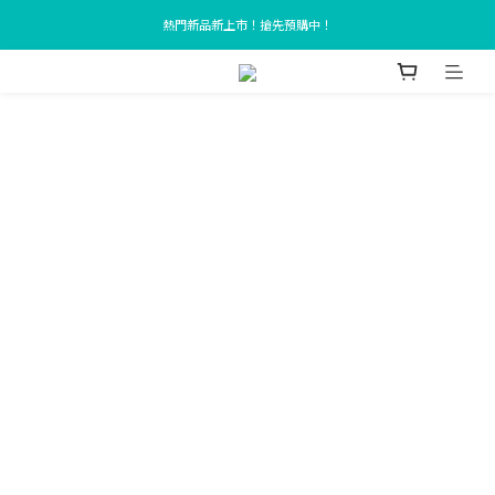
TOTU Taiwan Online official website
熱門新品新上市！搶先預購中！
TOTU Taiwan Online official website