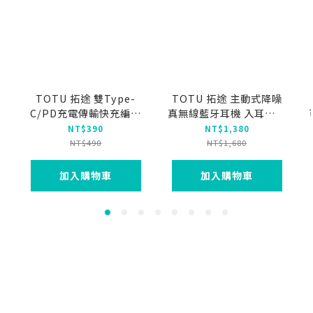
TOTU 拓途 雙Type-
TOTU 拓途 主動式降噪
C/PD充電傳輸快充編織
真無線藍牙耳機 入耳式運
線 QC4.0 Starry系列
動藍芽耳機 ANC/ENC 可
NT$390
NT$1,380
1.2M
替換耳帽 BE-8系列
NT$490
NT$1,680
加入購物車
加入購物車