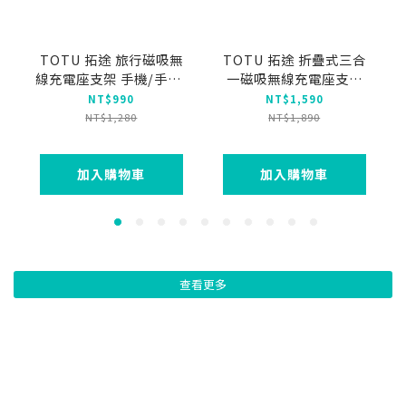
TOTU 拓途 旅行磁吸無
TOTU 拓途 折疊式三合
線充電座支架 手機/手錶/
一磁吸無線充電座支架
耳機 Type-C伸縮線
15W快充 手機/手錶/耳
NT$990
NT$1,590
80cm LAMag系列
機 MagSafe兼容
NT$1,280
NT$1,890
MagSafe
MagPro
加入購物車
加入購物車
查看更多